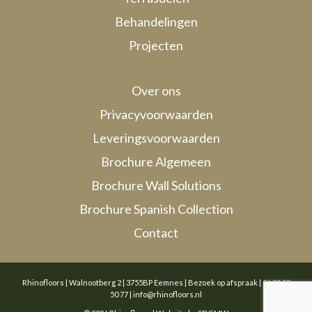
Behandelingen
Projecten
Over ons
Privacyvoorwaarden
Leveringsvoorwaarden
Brochure Algemeen
Brochure Wall Solutions
Brochure Spanish Collection
Contact
Rhinofloors | Walnootberg 2 | 3755BP Eemnes | Bezoek op afspraak |
06 29 58
50 77
|
info@rhinofloors.nl